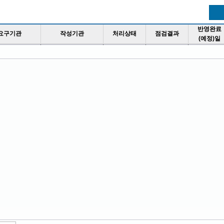
반영완료
요구기관
작성기관
처리상태
점검결과
(예정)일